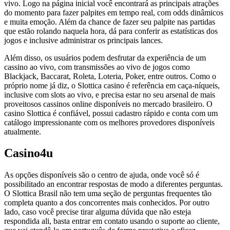
vivo. Logo na página inicial você encontrará as principais atrações
do momento para fazer palpites em tempo real, com odds dinâmicos
e muita emoção. Além da chance de fazer seu palpite nas partidas
que estão rolando naquela hora, dá para conferir as estatísticas dos
jogos e inclusive administrar os principais lances.
Além disso, os usuários podem desfrutar da experiência de um
cassino ao vivo, com transmissões ao vivo de jogos como
Blackjack, Baccarat, Roleta, Loteria, Poker, entre outros. Como o
próprio nome já diz, o Slottica casino é referência em caça-níqueis,
inclusive com slots ao vivo, e precisa estar no seu arsenal de mais
proveitosos cassinos online disponíveis no mercado brasileiro. O
casino Slottica é confiável, possui cadastro rápido e conta com um
catálogo impressionante com os melhores provedores disponíveis
atualmente.
Casino4u
As opções disponíveis são o centro de ajuda, onde você só é
possibilitado an encontrar respostas de modo a diferentes perguntas.
O Slottica Brasil não tem uma seção de perguntas frequentes tão
completa quanto a dos concorrentes mais conhecidos. Por outro
lado, caso você precise tirar alguma dúvida que não esteja
respondida ali, basta entrar em contato usando o suporte ao cliente,