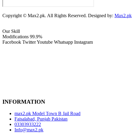
Copyright © Max2.pk. All Rights Reserved. Designed by:
Max2.pk
Our Skill
Modifications
99.9%
Facebook
Twitter
Youtube
Whatsapp
Instagram
INFORMATION
max2.pk Model Town B Jail Road
Faisalabad, Punjab Pakistan
03303933222
Info@max2.pk