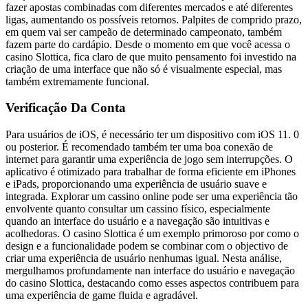
fazer apostas combinadas com diferentes mercados e até diferentes
ligas, aumentando os possíveis retornos. Palpites de comprido prazo,
em quem vai ser campeão de determinado campeonato, também
fazem parte do cardápio. Desde o momento em que você acessa o
casino Slottica, fica claro de que muito pensamento foi investido na
criação de uma interface que não só é visualmente especial, mas
também extremamente funcional.
Verificação Da Conta
Para usuários de iOS, é necessário ter um dispositivo com iOS 11. 0
ou posterior. É recomendado também ter uma boa conexão de
internet para garantir uma experiência de jogo sem interrupções. O
aplicativo é otimizado para trabalhar de forma eficiente em iPhones
e iPads, proporcionando uma experiência de usuário suave e
integrada. Explorar um cassino online pode ser uma experiência tão
envolvente quanto consultar um cassino físico, especialmente
quando an interface do usuário e a navegação são intuitivas e
acolhedoras. O casino Slottica é um exemplo primoroso por como o
design e a funcionalidade podem se combinar com o objectivo de
criar uma experiência de usuário nenhumas igual. Nesta análise,
mergulhamos profundamente nan interface do usuário e navegação
do casino Slottica, destacando como esses aspectos contribuem para
uma experiência de game fluida e agradável.