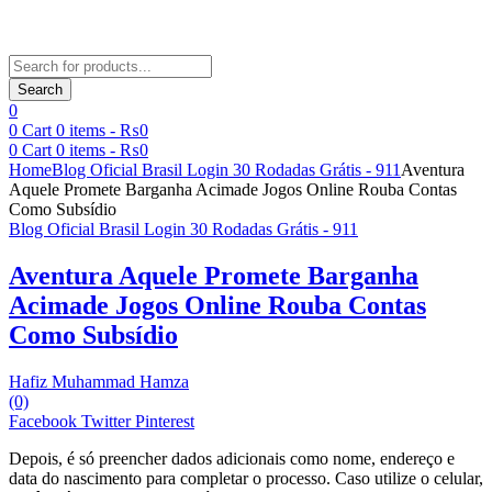
Products
search
Search
0
0
Cart
0
items -
₨
0
0
Cart
0
items -
₨
0
Home
Blog Oficial Brasil Login 30 Rodadas Grátis - 911
Aventura
Aquele Promete Barganha Acimade Jogos Online Rouba Contas
Como Subsídio
Blog Oficial Brasil Login 30 Rodadas Grátis - 911
Aventura Aquele Promete Barganha
Acimade Jogos Online Rouba Contas
Como Subsídio
Hafiz Muhammad Hamza
(0)
Facebook
Twitter
Pinterest
Depois, é só preencher dados adicionais como nome, endereço e
data do nascimento para completar o processo. Caso utilize o celular,