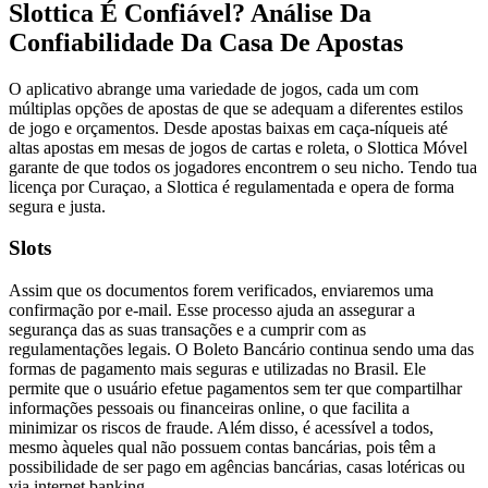
Slottica É Confiável? Análise Da
Confiabilidade Da Casa De Apostas
O aplicativo abrange uma variedade de jogos, cada um com
múltiplas opções de apostas de que se adequam a diferentes estilos
de jogo e orçamentos. Desde apostas baixas em caça-níqueis até
altas apostas em mesas de jogos de cartas e roleta, o Slottica Móvel
garante de que todos os jogadores encontrem o seu nicho. Tendo tua
licença por Curaçao, a Slottica é regulamentada e opera de forma
segura e justa.
Slots
Assim que os documentos forem verificados, enviaremos uma
confirmação por e-mail. Esse processo ajuda an assegurar a
segurança das as suas transações e a cumprir com as
regulamentações legais. O Boleto Bancário continua sendo uma das
formas de pagamento mais seguras e utilizadas no Brasil. Ele
permite que o usuário efetue pagamentos sem ter que compartilhar
informações pessoais ou financeiras online, o que facilita a
minimizar os riscos de fraude. Além disso, é acessível a todos,
mesmo àqueles qual não possuem contas bancárias, pois têm a
possibilidade de ser pago em agências bancárias, casas lotéricas ou
via internet banking.