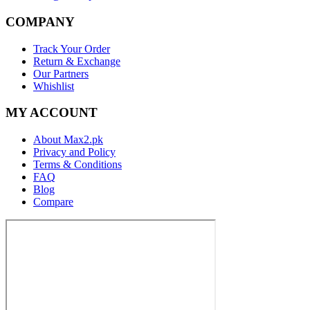
COMPANY
Track Your Order
Return & Exchange
Our Partners
Whishlist
MY ACCOUNT
About Max2.pk
Privacy and Policy
Terms & Conditions
FAQ
Blog
Compare