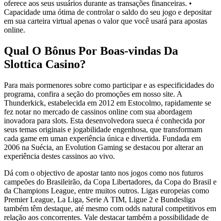
oferece aos seus usuários durante as transações financeiras. •
Capacidade uma ótima de controlar o saldo do seu jogo e depositar
em sua carteira virtual apenas o valor que você usará para apostas
online.
Qual O Bônus Por Boas-vindas Da
Slottica Casino?
Para mais pormenores sobre como participar e as especificidades do
programa, confira a seção do promoções em nosso site. A
Thunderkick, estabelecida em 2012 em Estocolmo, rapidamente se
fez notar no mercado de cassinos online com sua abordagem
inovadora para slots. Esta desenvolvedora sueca é conhecida por
seus temas originais e jogabilidade engenhosa, que transformam
cada game em uman experiência única e divertida. Fundada em
2006 na Suécia, an Evolution Gaming se destacou por alterar an
experiência destes cassinos ao vivo.
Dá com o objectivo de apostar tanto nos jogos como nos futuros
campeões do Brasileirão, da Copa Libertadores, da Copa do Brasil e
da Champions League, entre muitos outros. Ligas europeias como
Premier League, La Liga, Serie A TIM, Ligue 2 e Bundesliga
também têm destaque, até mesmo com odds natural competitivos em
relação aos concorrentes. Vale destacar também a possibilidade de