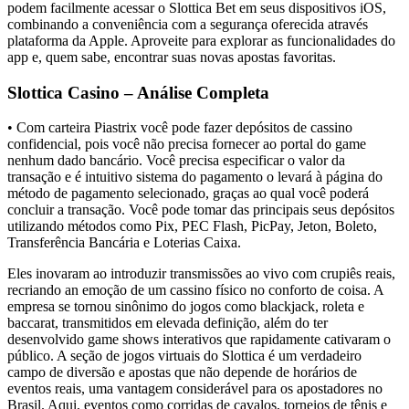
podem facilmente acessar o Slottica Bet em seus dispositivos iOS,
combinando a conveniência com a segurança oferecida através
plataforma da Apple. Aproveite para explorar as funcionalidades do
app e, quem sabe, encontrar suas novas apostas favoritas.
Slottica Casino – Análise Completa
• Com carteira Piastrix você pode fazer depósitos de cassino
confidencial, pois você não precisa fornecer ao portal do game
nenhum dado bancário. Você precisa especificar o valor da
transação e é intuitivo sistema do pagamento o levará à página do
método de pagamento selecionado, graças ao qual você poderá
concluir a transação. Você pode tomar das principais seus depósitos
utilizando métodos como Pix, PEC Flash, PicPay, Jeton, Boleto,
Transferência Bancária e Loterias Caixa.
Eles inovaram ao introduzir transmissões ao vivo com crupiês reais,
recriando an emoção de um cassino físico no conforto de coisa. A
empresa se tornou sinônimo do jogos como blackjack, roleta e
baccarat, transmitidos em elevada definição, além do ter
desenvolvido game shows interativos que rapidamente cativaram o
público. A seção de jogos virtuais do Slottica é um verdadeiro
campo de diversão e apostas que não depende de horários de
eventos reais, uma vantagem considerável para os apostadores no
Brasil. Aqui, eventos como corridas de cavalos, torneios de tênis e