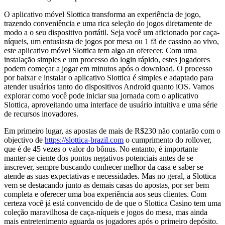
O aplicativo móvel Slottica transforma an experiência de jogo,
trazendo conveniência e uma rica seleção do jogos diretamente de
modo a o seu dispositivo portátil. Seja você um aficionado por caça-
níqueis, um entusiasta de jogos por mesa ou 1 fã de cassino ao vivo,
este aplicativo móvel Slottica tem algo an oferecer. Com uma
instalação simples e um processo do login rápido, estes jogadores
podem começar a jogar em minutos após o download. O processo
por baixar e instalar o aplicativo Slottica é simples e adaptado para
atender usuários tanto do dispositivos Android quanto iOS. Vamos
explorar como você pode iniciar sua jornada com o aplicativo
Slottica, aproveitando uma interface de usuário intuitiva e uma série
de recursos inovadores.
Em primeiro lugar, as apostas de mais de R$230 não contarão com o
objectivo de
https://slottica-brazil.com
o cumprimento do rollover,
que é de 45 vezes o valor do bônus. No entanto, é importante
manter-se ciente dos pontos negativos potenciais antes de se
inscrever, sempre buscando conhecer melhor da casa e saber se
atende as suas expectativas e necessidades. Mas no geral, a Slottica
vem se destacando junto as demais casas do apostas, por ser bem
completa e oferecer uma boa experiência aos seus clientes. Com
certeza você já está convencido de de que o Slottica Casino tem uma
coleção maravilhosa de caça-níqueis e jogos do mesa, mas ainda
mais entretenimento aguarda os jogadores após o primeiro depósito.