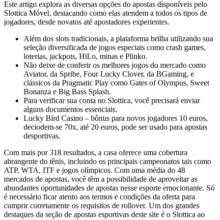
Este artigo explora as diversas opções do apostas disponíveis pelo
Slottica Móvel, destacando como elas atendem a todos os tipos de
jogadores, desde novatos até apostadores experientes.
Além dos slots tradicionais, a plataforma brilha utilizando sua
seleção diversificada de jogos especiais como crash games,
loterias, jackpots, HiLo, minas e Plinko.
Não deixe de conferir os melhores jogos do mercado como
Aviator, da Spribe, Four Lucky Clover, da BGaming, e
clássicos da Pragmatic Play como Gates of Olympus, Sweet
Bonanza e Big Bass Splash.
Para verificar sua conta no Slottica, você precisará enviar
alguns documentos essenciais.
Lucky Bird Casino – bônus para novos jogadores 10 euros,
deciodem-se 70x, até 20 euros, pode ser usado para apostas
desportivas.
Com mais por 318 resultados, a casa oferece uma cobertura
abrangente do tênis, incluindo os principais campeonatos tais como
ATP, WTA, ITF e jogos olímpicos. Com uma média do 48
mercados de apostas, você têm a possibilidade de aproveitar as
abundantes oportunidades de apostas nesse esporte emocionante. Só
é necessário ficar atento aos termos e condições da oferta para
cumprir corretamente os requisitos de rollover. Um dos grandes
destaques da seção de apostas esportivas deste site é o Slottica ao