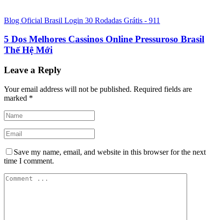
Blog Oficial Brasil Login 30 Rodadas Grátis - 911
5 Dos Melhores Cassinos Online Pressuroso Brasil
Thế Hệ Mới
Leave a Reply
Your email address will not be published.
Required fields are
marked
*
Save my name, email, and website in this browser for the next
time I comment.