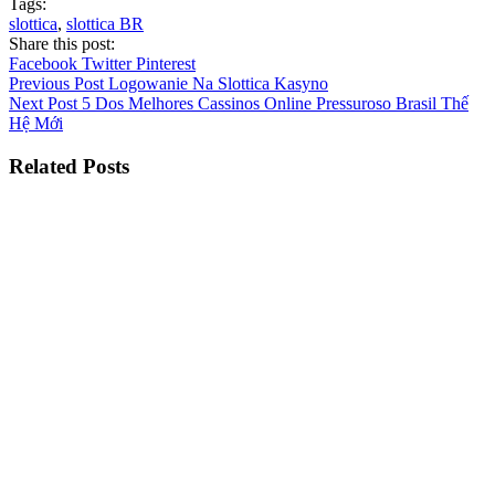
Tags:
slottica
,
slottica BR
Share this post:
Facebook
Twitter
Pinterest
Previous Post
Logowanie Na Slottica Kasyno
Next Post
5 Dos Melhores Cassinos Online Pressuroso Brasil Thế
Hệ Mới
Related Posts