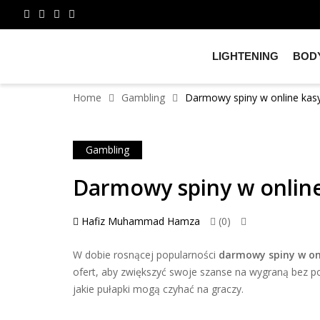
LIGHTENING
BODY
Home
Gambling
Darmowy spiny w online kas
Gambling
Darmowy spiny w onlin
Hafiz Muhammad Hamza
(0)
W dobie rosnącej popularności
darmowy spiny w on
ofert, aby zwiększyć swoje szanse na wygraną bez po
jakie pułapki mogą czyhać na graczy.