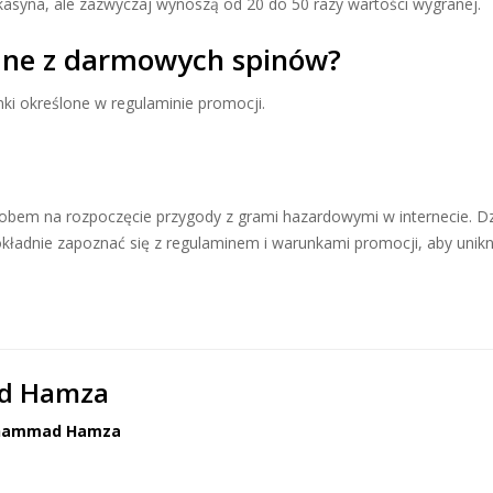
asyna, ale zazwyczaj wynoszą od 20 do 50 razy wartości wygranej.
ane z darmowych spinów?
nki określone w regulaminie promocji.
bem na rozpoczęcie przygody z grami hazardowymi w internecie. Dz
ładnie zapoznać się z regulaminem i warunkami promocji, aby uniknąć
d Hamza
Muhammad Hamza