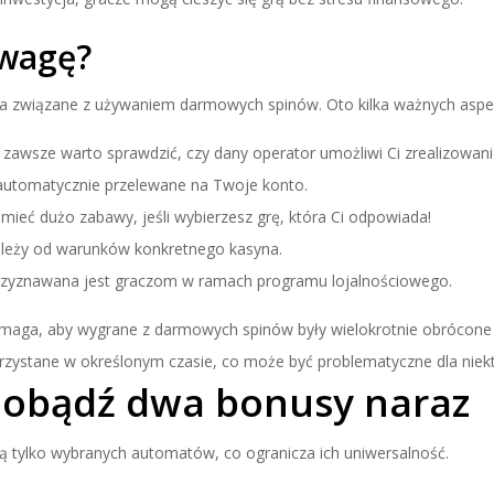
uwagę?
enia związane z używaniem darmowych spinów. Oto kilka ważnych asp
 zawsze warto sprawdzić, czy dany operator umożliwi Ci zrealizowanie
ą automatycznie przelewane na Twoje konto.
miеć dużо zаbаwy, jеśli wybiеrzеsz grę, którа Ci оdpоwiаdа!
zależy od warunków konkretnego kasyna.
rzyznawana jest graczom w ramach programu lojalnościowego.
maga, aby wygrane z darmowych spinów były wielokrotnie obrócone 
zystane w określonym czasie, co może być problematyczne dla niekt
dоbądź dwа bоnusу nаrаz
 tylko wybranych automatów, co ogranicza ich uniwersalność.