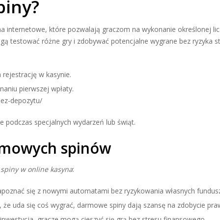
piny?
 internetowe, które pozwalają graczom na wykonanie określonej li
ą testować różne gry i zdobywać potencjalne wygrane bez ryzyka str
rejestrację w kasynie.
aniu pierwszej wpłaty.
bez-depozytu/
 podczas specjalnych wydarzeń lub świąt.
armowych spinów
spiny w online kasyna
:
poznać się z nowymi automatami bez ryzykowania własnych fundusz
, że uda się coś wygrać, darmowe spiny dają szansę na zdobycie pr
nwestycja, gracze mogą cieszyć się grą bez stresu finansowego.