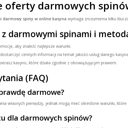
ze oferty darmowych spinó
mi
darmowy spiny w online kasyna
wymaga zrozumienia kilku klucz
o z darmowymi spinami i metod
omocje, aby znaleźć najlepsze warunki.
dostarczyć cennych informacji na temat jakości usług danego kasyna
ybierasz kasyno, które działa zgodnie z obowiązującym prawem.
ytania (FAQ)
naprawdę darmowe?
a własnych pieniędzy, jednak mogą mieć określone warunki, które n
otu dla darmowych spinów?