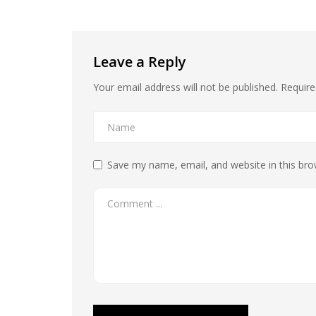
Leave a Reply
Your email address will not be published.
Require
Save my name, email, and website in this bro