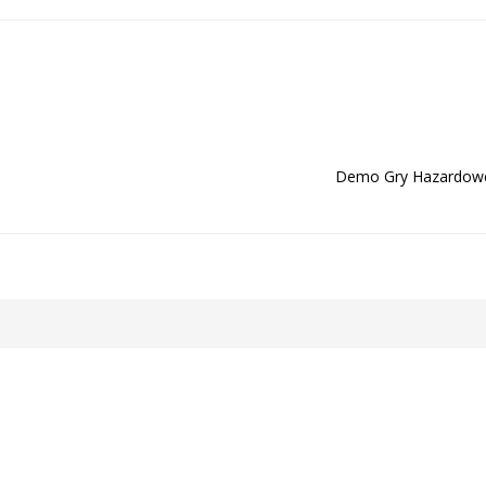
Demo Gry Hazardowe