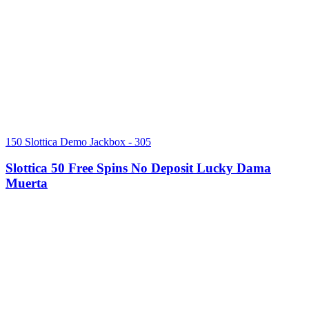
150 Slottica Demo Jackbox - 305
Slottica 50 Free Spins No Deposit Lucky Dama
Muerta