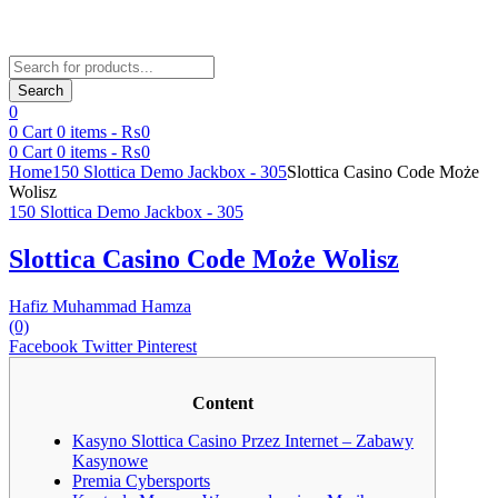
Products
search
Search
0
0
Cart
0
items -
₨
0
0
Cart
0
items -
₨
0
Home
150 Slottica Demo Jackbox - 305
Slottica Casino Code Może
Wolisz
150 Slottica Demo Jackbox - 305
Slottica Casino Code Może Wolisz
Hafiz Muhammad Hamza
(0)
Facebook
Twitter
Pinterest
Content
Kasyno Slottica Casino Przez Internet – Zabawy
Kasynowe
Premia Cybersports