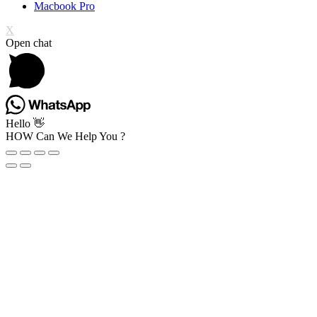
Macbook Pro
X
Open chat
Hello 👋
HOW Can We Help You ?