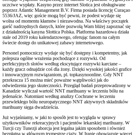
uczciwe wypłaty. Kasyno przez internet Slotica jest obsługiwane
poprzez Atlantic Management B.V. Firma posiada licencję Curaçao
5536/JAZ, więc goście mogą być pewni, że podest wydaje się
wolna od momentu kłamstw i niezawodna. Na właściwy początek
garść nadrzędnych danych, które pozwolą Wam bliżej zapoznać się
z działalnością kasyna Slottica Polska. Platforma hazardowa działa
stale od 2019 roku kalendarzowego, oferując fanom na całym
świecie dostęp do unikatowej zabawy internetowego.
Personel pomocniczy wydaje się być dostępny i kompetentny, jak
polepsza ogólne wrażenia pochodzące z rozrywki. Od
perfekcyjnych slotów według ekscytujące rozrywki karciane –
każdy gracz odnajdzie coś dla żony. Dzięki wysokiej jakości grafice
i innowacyjnym rozwiązaniom, pl. topkasynoonline. Gdy NNT
przekracza 15 można mieć poważne wątpliwości jak do
odwiedzenia jego skuteczności. Przegląd badań przeprowadzony w
Kanadzie wyliczał wartość NNT marihuany w leczeniu bólu na
jedenaście. Natomiast według analizy Cochrane w leczeniu
przewlekłego bólu neuropatycznego NNT aktywnych składników
marihuany sięga dwadzieścia.
Już wyjaśniamy, w jaki to sposób jest to wygląda w sprawy
użytkowników rekreacyjnych i pacjentów lekarskiej marihuany. W
Turcji czy Tunezji aborcja jest legalna jakim sposobem i również
bezpłatna w głównym trymestrze ciąży. W Iranie obowiązuje więcej