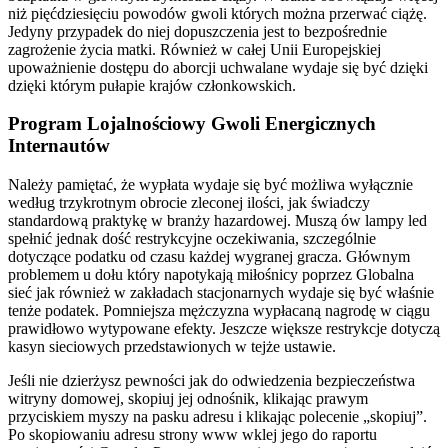
niż pięćdziesięciu powodów gwoli których można przerwać ciążę.
Jedyny przypadek do niej dopuszczenia jest to bezpośrednie
zagrożenie życia matki. Również w całej Unii Europejskiej
upoważnienie dostępu do aborcji uchwalane wydaje się być dzięki
dzięki którym pułapie krajów członkowskich.
Program Lojalnościowy Gwoli Energicznych
Internautów
Należy pamiętać, że wypłata wydaje się być możliwa wyłącznie
według trzykrotnym obrocie zleconej ilości, jak świadczy
standardową praktykę w branży hazardowej. Muszą ów lampy led
spełnić jednak dość restrykcyjne oczekiwania, szczególnie
dotyczące podatku od czasu każdej wygranej gracza. Głównym
problemem u dołu który napotykają miłośnicy poprzez Globalna
sieć jak również w zakładach stacjonarnych wydaje się być właśnie
tenże podatek. Pomniejsza mężczyzna wypłacaną nagrodę w ciągu
prawidłowo wytypowane efekty. Jeszcze większe restrykcje dotyczą
kasyn sieciowych przedstawionych w tejże ustawie.
Jeśli nie dzierżysz pewności jak do odwiedzenia bezpieczeństwa
witryny domowej, skopiuj jej odnośnik, klikając prawym
przyciskiem myszy na pasku adresu i klikając polecenie „skopiuj”.
Po skopiowaniu adresu strony www wklej jego do raportu