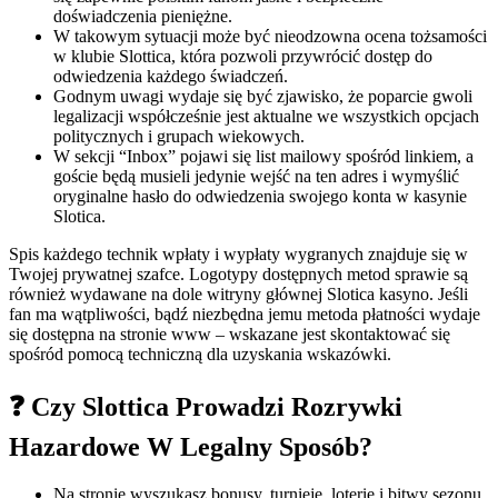
doświadczenia pieniężne.
W takowym sytuacji może być nieodzowna ocena tożsamości
w klubie Slottica, która pozwoli przywrócić dostęp do
odwiedzenia każdego świadczeń.
Godnym uwagi wydaje się być zjawisko, że poparcie gwoli
legalizacji współcześnie jest aktualne we wszystkich opcjach
politycznych i grupach wiekowych.
W sekcji “Inbox” pojawi się list mailowy spośród linkiem, a
goście będą musieli jedynie wejść na ten adres i wymyślić
oryginalne hasło do odwiedzenia swojego konta w kasynie
Slotica.
Spis każdego technik wpłaty i wypłaty wygranych znajduje się w
Twojej prywatnej szafce. Logotypy dostępnych metod sprawie są
również wydawane na dole witryny głównej Slotica kasyno. Jeśli
fan ma wątpliwości, bądź niezbędna jemu metoda płatności wydaje
się dostępna na stronie www – wskazane jest skontaktować się
spośród pomocą techniczną dla uzyskania wskazówki.
❓ Czy Slottica Prowadzi Rozrywki
Hazardowe W Legalny Sposób?
Na stronie wyszukasz bonusy, turnieje, loterie i bitwy sezonu,