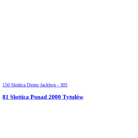
150 Slottica Demo Jackbox - 305
81 Slottica Ponad 2000 Tytułów