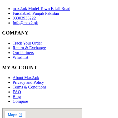
max2.pk Model Town B Jail Road
Faisalabad, Punjab Pakistan
03303933222
Info@max2.pk
COMPANY
Track Your Order
Return & Exchange
Our Partners
Whishlist
MY ACCOUNT
About Max2.pk
Privacy and Policy
Terms & Conditions
FAQ
Blog
Compare