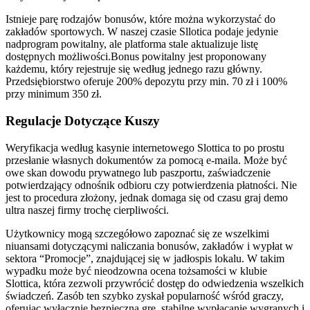
Istnieje parę rodzajów bonusów, które można wykorzystać do
zakładów sportowych. W naszej czasie Sllotica podaje jedynie
nadprogram powitalny, ale platforma stale aktualizuje listę
dostępnych możliwości.Bonus powitalny jest proponowany
każdemu, który rejestruje się według jednego razu główny.
Przedsiębiorstwo oferuje 200% depozytu przy min. 70 zł i 100%
przy minimum 350 zł.
Regulacje Dotyczące Kuszy
Weryfikacja według kasynie internetowego Slottica to po prostu
przesłanie własnych dokumentów za pomocą e-maila. Może być
owe skan dowodu prywatnego lub paszportu, zaświadczenie
potwierdzający odnośnik odbioru czy potwierdzenia płatności. Nie
jest to procedura złożony, jednak domaga się od czasu graj demo
ultra naszej firmy trochę cierpliwości.
Użytkownicy mogą szczegółowo zapoznać się ze wszelkimi
niuansami dotyczącymi naliczania bonusów, zakładów i wypłat w
sektora “Promocje”, znajdującej się w jadłospis lokalu. W takim
wypadku może być nieodzowna ocena tożsamości w klubie
Slottica, która zezwoli przywrócić dostęp do odwiedzenia wszelkich
świadczeń. Zasób ten szybko zyskał popularność wśród graczy,
oferując wyłącznie bezpieczną grę, stabilne wypłacanie wygranych i