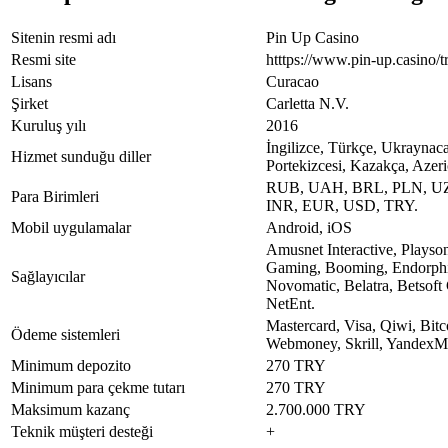
Sitenin resmi adı
Pin Up Casino
Resmi site
htttps://www.pin-up.casino/t
Lisans
Curacao
Şirket
Carletta N.V.
Kuruluş yılı
2016
İngilizce, Türkçe, Ukraynaca
Hizmet sunduğu diller
Portekizcesi, Kazakça, Azer
RUB, UAH, BRL, PLN, UZ
Para Birimleri
INR, EUR, USD, TRY.
Mobil uygulamalar
Android, iOS
Amusnet Interactive, Playso
Gaming, Booming, Endorphina
Sağlayıcılar
Novomatic, Belatra, Betsoft
NetEnt.
Mastercard, Visa, Qiwi, Bitc
Ödeme sistemleri
Webmoney, Skrill, Yandex
Minimum depozito
270 TRY
Minimum para çekme tutarı
270 TRY
Maksimum kazanç
2.700.000 TRY
Teknik müşteri desteği
+