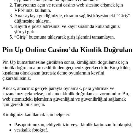
Tarayıcınızı açın ve resmi casino web sitesine erişmek için
VPN’inizi kullanın.
Ana sayfaya geldiğinizde, ekranın sağ üst köşesindeki “Giriş”
düğmesine tıklayın.
Kayıtlı e-posta adresinizi ve kayıt sırasında kullandığınız
şifreyi girin.
“Giriş” butonuna tıklayarak giriş işlemini tamamlayın.
Pin Up Online Casino’da Kimlik Doğrula
Pin Up kumarhanesine girdikten sonra, kimliğinizi doğrulamak için
kimlik doğrulama prosedüründen geçmeniz gerekecektir. Bu şekilde,
kısıtlama olmaksızın ücretsiz demo oyunlarının keyfini
çıkarabilirsiniz.
Ancak, amacınız gerçek parayla oynamak, para yatırmak ve
kazancınızı çekmekse, kullanıcı kimlik doğrulaması zorunludur. Bu,
web sitemizdeki işlemlerin güvenliğini ve güvenilirliğini sağlamak
için gerekli bir süreçtir.
Kimliğinizi kanıtlamak için belgeler:
Pasaportunuzun, ehliyetinizin veya kimlik kartınızın fotokopisi;
vesikalık fotoğraf.