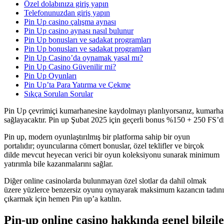
Özel dolabınıza giriş yapın
Telefonunuzdan giriş yapın
Pin Up casino çalışma aynası
Pin Up casino aynası nasıl bulunur
Pin Up bonusları ve sadakat programları
Pin Up bonusları ve sadakat programları
Pin Up Casino’da oynamak yasal mı?
Pin Up Casino Güvenilir mi?
Pin Up Oyunları
Pin Up’ta Para Yatırma ve Çekme
Sıkça Sorulan Sorular
Pin Up çevrimiçi kumarhanesine kaydolmayı planlıyorsanız, kumarhane 
sağlayacaktır. Pin up Şubat 2025 için geçerli bonus %150 + 250 FS’di
Pin up, modern oyunlaştırılmış bir platforma sahip bir oyun
portalıdır; oyuncularına cömert bonuslar, özel teklifler ve birçok
dilde mevcut heyecan verici bir oyun koleksiyonu sunarak minimum
yatırımla bile kazanmalarını sağlar.
Diğer online casinolarda bulunmayan özel slotlar da dahil olmak
üzere yüzlerce benzersiz oyunu oynayarak maksimum kazancın tadını
çıkarmak için hemen Pin up’a katılın.
Pin-up online casino hakkında genel bilgil