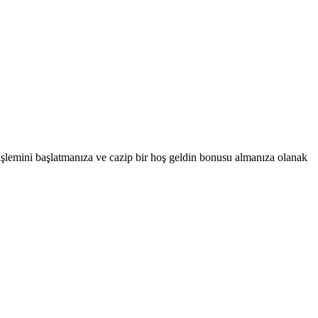
işlemini başlatmanıza ve cazip bir hoş geldin bonusu almanıza olanak