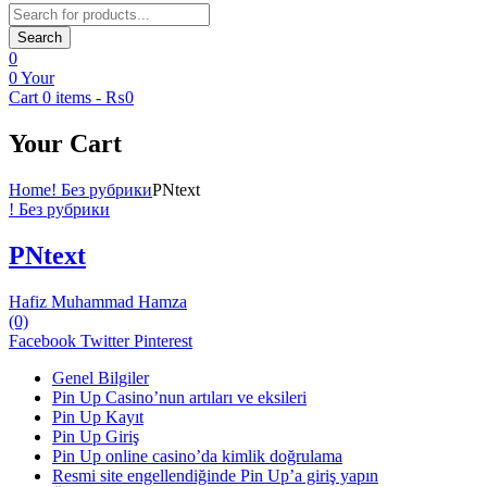
Products
search
Search
0
0
Your
Cart
0
items -
₨
0
Your Cart
Home
! Без рубрики
PNtext
! Без рубрики
PNtext
Hafiz Muhammad Hamza
(0)
Facebook
Twitter
Pinterest
Genel Bilgiler
Pin Up Casino’nun artıları ve eksileri
Pin Up Kayıt
Pin Up Giriş
Pin Up online casino’da kimlik doğrulama
Resmi site engellendiğinde Pin Up’a giriş yapın