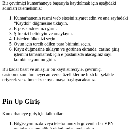
Bir çevrimiçi kumarhaneye başarıyla kaydolmak için aşağıdaki
adımları izlemelisiniz:
Kumarhanenin resmi web sitesini ziyaret edin ve ana sayfadaki
“Kaydol” düğmesine tıklayın.
E-posta adresinizi girin.
Şifrenizi belirleyin ve onaylayın.
Listeden ülkenizi seçin.
Oyun için tercih edilen para birimini seçin.
Kayıt düğmesine tıklayın ve görünen ekranda, casino giriş
işlemini tamamlamak için e-postanızda alacağınız sayı
kombinasyonunu girin.
Bu kadar basit ve anlaşılır bir kayıt süreciyle, çevrimiçi
casinomuzun tüm heyecan verici özelliklerine hızlı bir şekilde
erişecek ve zahmetsizce oynamaya başlayacaksınız.
Pin Up Giriş
Kumarhaneye giriş için talimatlar:
Bilgisayarınızda veya telefonunuzda güvenilir bir VPN
uygulamasının yüklü olduğundan emin olun.