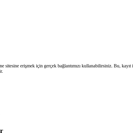
sitesine erişmek için gerçek bağlantımızı kullanabilirsiniz. Bu, kayıt 
r.
er