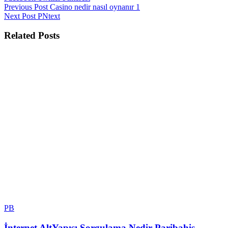
Previous Post
Casino nedir nasıl oynanır 1
Next Post
PNtext
Related Posts
PB
İnternet AltYapısı Sorgulama Nedir Paribahis