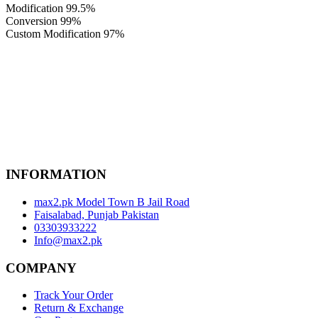
Modification
99.5%
Conversion
99%
Custom Modification
97%
INFORMATION
max2.pk Model Town B Jail Road
Faisalabad, Punjab Pakistan
03303933222
Info@max2.pk
COMPANY
Track Your Order
Return & Exchange