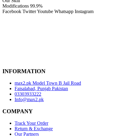
Our Skill
Modifications
99.9%
Facebook
Twitter
Youtube
Whatsapp
Instagram
INFORMATION
max2.pk Model Town B Jail Road
Faisalabad, Punjab Pakistan
03303933222
Info@max2.pk
COMPANY
Track Your Order
Return & Exchange
Our Partners