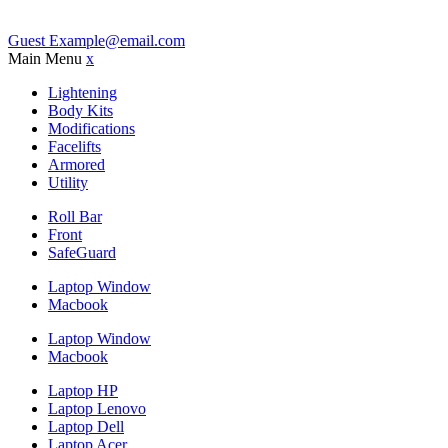
Guest
Example@email.com
Main Menu
x
Lightening
Body Kits
Modifications
Facelifts
Armored
Utility
Roll Bar
Front
SafeGuard
Laptop Window
Macbook
Laptop Window
Macbook
Laptop HP
Laptop Lenovo
Laptop Dell
Laptop Acer