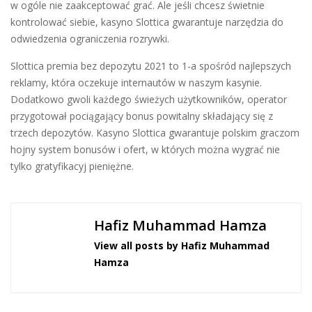
w ogóle nie zaakceptować grać. Ale jeśli chcesz świetnie
kontrolować siebie, kasyno Slottica gwarantuje narzędzia do
odwiedzenia ograniczenia rozrywki.
Slottica premia bez depozytu 2021 to 1-a spośród najlepszych
reklamy, która oczekuje internautów w naszym kasynie.
Dodatkowo gwoli każdego świeżych użytkowników, operator
przygotował pociągający bonus powitalny składający się z
trzech depozytów. Kasyno Slottica gwarantuje polskim graczom
hojny system bonusów i ofert, w których można wygrać nie
tylko gratyfikacyj pieniężne.
Hafiz Muhammad Hamza
View all posts by Hafiz Muhammad
Hamza