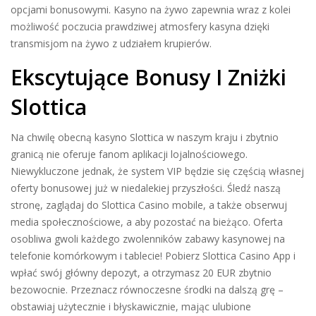
opcjami bonusowymi. Kasyno na żywo zapewnia wraz z kolei
możliwość poczucia prawdziwej atmosfery kasyna dzięki
transmisjom na żywo z udziałem krupierów.
Ekscytujące Bonusy I Zniżki
Slottica
Na chwilę obecną kasyno Slottica w naszym kraju i zbytnio
granicą nie oferuje fanom aplikacji lojalnościowego.
Niewykluczone jednak, że system VIP będzie się częścią własnej
oferty bonusowej już w niedalekiej przyszłości. Śledź naszą
stronę, zaglądaj do Slottica Casino mobile, a także obserwuj
media społecznościowe, a aby pozostać na bieżąco. Oferta
osobliwa gwoli każdego zwolenników zabawy kasynowej na
telefonie komórkowym i tablecie! Pobierz Slottica Casino App i
wpłać swój główny depozyt, a otrzymasz 20 EUR zbytnio
bezowocnie. Przeznacz równoczesne środki na dalszą grę –
obstawiaj użytecznie i błyskawicznie, mając ulubione