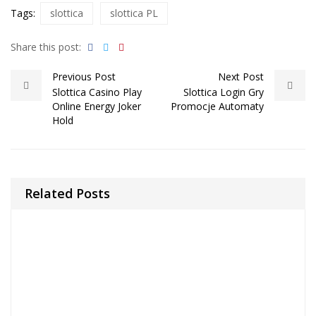
Tags:
slottica
slottica PL
Share this post:
Previous Post
Next Post
Slottica Casino Play
Slottica Login Gry
Online Energy Joker
Promocje Automaty
Hold
Related Posts