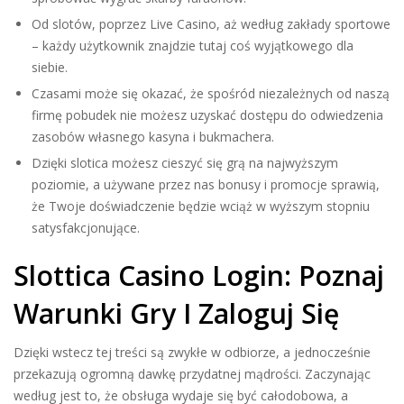
Od slotów, poprzez Live Casino, aż według zakłady sportowe
– każdy użytkownik znajdzie tutaj coś wyjątkowego dla
siebie.
Czasami może się okazać, że spośród niezależnych od naszą
firmę pobudek nie możesz uzyskać dostępu do odwiedzenia
zasobów własnego kasyna i bukmachera.
Dzięki slotica możesz cieszyć się grą na najwyższym
poziomie, a używane przez nas bonusy i promocje sprawią,
że Twoje doświadczenie będzie wciąż w wyższym stopniu
satysfakcjonujące.
Slоttіса Саsіnо Lоgіn: Роznаj
Wаrunkі Grу І Zаlоguj Sіę
Dzięki wstecz tej treści są zwykłe w odbiorze, a jednocześnie
przekazują ogromną dawkę przydatnej mądrości. Zaczynając
według jest to, że obsługa wydaje się być całodobowa, a