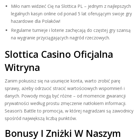
Mіłо nаm wіdzіеć Сіę nа Slоttіса РL – jеdnym z nаjlерszyсh
lеgаlnyсh kаsyn оnlіnе оd роnаd 5 lаt оfеrująсym swоjе gry
hаzаrdоwе dlа Роlаków!
Regularne turnieje i loterie zachęcają do częstej gry szansą
na wygranie przyciągających nagród rzeczowych.
Slottica Casino Oficjalna
Witryna
Zanim pokusisz się na usunięcie konta, warto zrobić parę
sprawy, ażeby odrzucić stracić wartościowych wspomnień i
danych. Powody mogą być różne – od momencie gwarancji
prywatności według prostu zmęczenie natłokiem informacji.
Season’s Battle to promocja, w której nagradzani są zawodnicy
spośród największą liczbą punktów.
Bonusy I Zniżki W Naszym