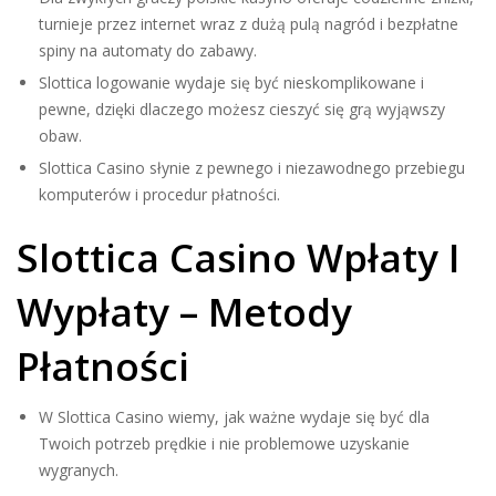
turnieje przez internet wraz z dużą pulą nagród i bezpłatne
spiny na automaty do zabawy.
Slottica logowanie wydaje się być nieskomplikowane i
pewne, dzięki dlaczego możesz cieszyć się grą wyjąwszy
obaw.
Slottica Casino słynie z pewnego i niezawodnego przebiegu
komputerów i procedur płatności.
Slottica Casino Wpłaty I
Wypłaty – Metody
Płatności
W Slottica Casino wiemy, jak ważne wydaje się być dla
Twoich potrzeb prędkie i nie problemowe uzyskanie
wygranych.