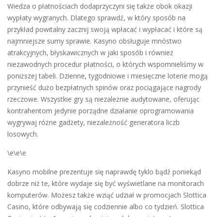
Wiedza o płatnościach dodaprzyczyni się także obok okazji
wypłaty wygranych. Dlatego sprawdź, w który sposób na
przykład powitalny zacznij swoją wpłacać i wypłacać i które są
najmniejsze sumy sprawie. Kasyno obsługuje mnóstwo
atrakcyjnych, błyskawicznych w jaki sposób i również
niezawodnych procedur płatności, o których wspomnieliśmy w
poniższej tabeli. Dzienne, tygodniowe i miesięczne loterie mogą
przynieść dużo bezpłatnych spinów oraz pociągające nagrody
rzeczowe. Wszystkie gry są niezależnie audytowane, oferując
kontrahentom jedynie porządne działanie oprogramowania
wygrywaj różne gadżety, niezależność generatora liczb
losowych.
\e\e\e
Kasyno mobilne prezentuje się naprawdę tyklo bądź poniekąd
dobrze niż te, które wydaje się być wyświetlane na monitorach
komputerów. Możesz także wziąć udział w promocjach Slottica
Casino, które odbywają się codziennie albo co tydzień. Slottica