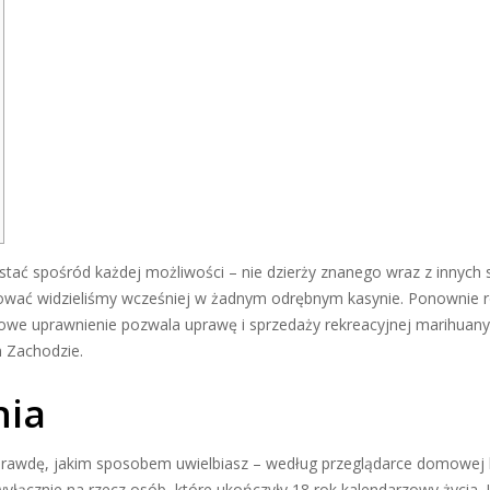
stać spośród każdej możliwości – nie dzierży znanego wraz z innych s
tować widzieliśmy wcześniej w żadnym odrębnym kasynie. Ponownie ró
owe uprawnienie pozwala uprawę i sprzedaży rekreacyjnej marihuany
 Zachodzie.
nia
prawdę, jakim sposobem uwielbiasz – według przeglądarce domowej
yłącznie na rzecz osób, które ukończyły 18 rok kalendarzowy życia. J