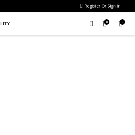
Register Or Sign In
0
0
ILITY