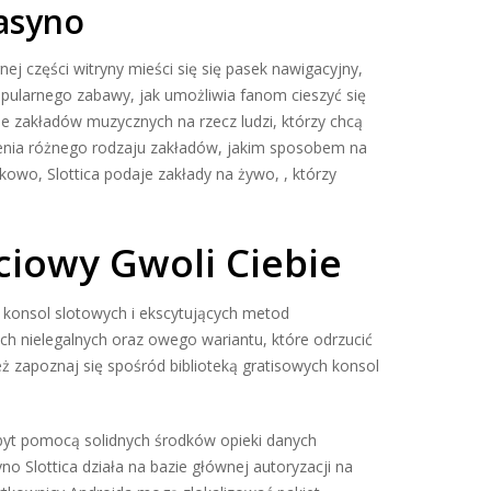
asyno
 części witryny mieści się się pasek nawigacyjny,
popularnego zabawy, jak umożliwia fanom cieszyć się
je zakładów muzycznych na rzecz ludzi, którzy chcą
dzenia różnego rodzaju zakładów, jakim sposobem na
kowo, Slottica podaje zakłady na żywo, , którzy
eciowy Gwoli Ciebie
u konsol slotowych i ekscytujących metod
ch nielegalnych oraz owego wariantu, które odrzucić
 zapoznaj się spośród biblioteką gratisowych konsol
byt pomocą solidnych środków opieki danych
o Slottica działa na bazie głównej autoryzacji na