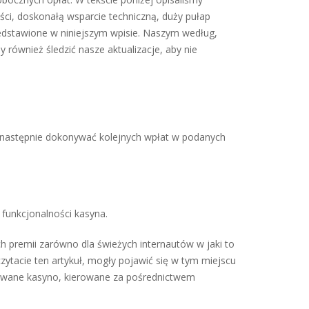
ci, doskonałą wsparcie techniczną, duży pułap
zedstawione w niniejszym wpisie. Naszym według,
ównież śledzić nasze aktualizacje, aby nie
a następnie dokonywać kolejnych wpłat w podanych
 funkcjonalności kasyna.
ch premii zarówno dla świeżych internautów w jaki to
zytacie ten artykuł, mogły pojawić się w tym miejscu
omowane kasyno, kierowane za pośrednictwem