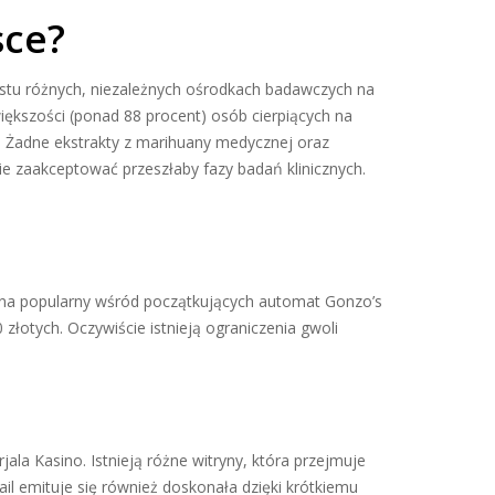
sce?
tu różnych, niezależnych ośrodkach badawczych na
ększości (ponad 88 procent) osób cierpiących na
. Żadne ekstrakty z marihuany medycznej oraz
ie zaakceptować przeszłaby fazy badań klinicznych.
nów na popularny wśród początkujących automat Gonzo’s
otych. Oczywiście istnieją ograniczenia gwoli
la Kasino. Istnieją różne witryny, która przejmuje
il emituje się również doskonała dzięki krótkiemu