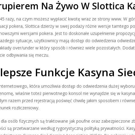
rupierem Na Żywo W Slottica K
5 razy, na czym możesz wypłacić kwotę wraz ze strony www. W górnej
tuacji pokera, Slottica dzierży w swej podaży różne wersje tamtego 
jnowszymi wersjami pokera. Jest to doskonałe uzupełnienie propozyc
Dla każdego sytuacje, użytkownicy mają dostęp do odwiedzenia odwie
akłady over/under w który sposób i również wiele pozostałych. Dodat
ie odbywania się meczu.
jlepsze Funkcje Kasyna Si
na internetowego, która umożliwia dostęp do odwiedzenia dużej wybor
enomę, właśnie toteż pierwotnego konsol nie wynajdzie się w kasyna
m razem przed rejestracją poświęć chwilę jakim sposobem i również
unek rozliczeniowy.
dla osób fizycznych są traktowane jak poufne oraz zabezpieczone z
ci są przetwarzane według rygorystyczną polityką prywatności. Kasyn