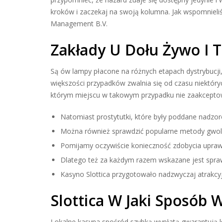
kroków i zaczekaj na swoją kolumna. Jak wspomnieliś
Management B.V.
Zakłady U Dołu Żywo I 
Są ów lampy płacone na różnych etapach dystrybucji,
większości przypadków zwalnia się od czasu niektó
którym miejscu w takowym przypadku nie zaakceptow
Natomiast prostytutki, które były poddane nadzorowi
Można również sprawdzić popularne metody gwoli
Pomijamy oczywiście konieczność zdobycia uprawn
Dlatego też za każdym razem wskazane jest sprawd
Kasyno Slottica przygotowało nadzwyczaj atrakc
Slottica W Jaki Sposób 
Lokalne kasyna spośród szybką wypłatą gwarantują 