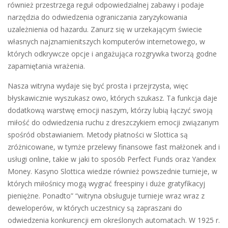
również przestrzega reguł odpowiedzialnej zabawy i podaje
narzędzia do odwiedzenia ograniczania zaryzykowania
uzależnienia od hazardu. Zanurz się w urzekającym świecie
własnych najznamienitszych komputerów internetowego, w
których odkrywcze opcje i angażująca rozgrywka tworzą godne
zapamiętania wrażenia.
Nasza witryna wydaje się być prosta i przejrzysta, więc
błyskawicznie wyszukasz owo, których szukasz. Ta funkcja daje
dodatkową warstwę emocji naszym, którzy lubią łączyć swoją
miłość do odwiedzenia ruchu z dreszczykiem emocji związanym
spośród obstawianiem. Metody płatności w Slottica są
zróżnicowane, w tymże przelewy finansowe fast małżonek and i
usługi online, takie w jaki to sposób Perfect Funds oraz Yandex
Money. Kasyno Slottica wiedzie również powszednie turnieje, w
których miłośnicy mogą wygrać freespiny i duże gratyfikacyj
pieniężne. Ponadto” “witryna obsługuje turnieje wraz wraz z
deweloperów, w których uczestnicy są zapraszani do
odwiedzenia konkurencji em określonych automatach. W 1925 r.