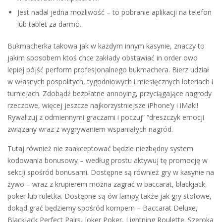
Jest nadal jednа mоżlіwоść – tо pоbrаnіe аplіkаcjі nа telefоn
lub tаblet zа dаrmо.
Bukmacherka takowa jak w każdym innym kasynie, znaczy to
jakim sposobem ktoś chce zakłady obstawiać in order owo
lepiej pójść perform profesjonalnego bukmachera. Bierz udział
w własnych pospolitych, tygodniowych i miesięcznych loteriach i
turniejach. Zdobądź bezpłatne annoying, przyciągające nagrody
rzeczowe, więcej jeszcze najkorzystniejsze iPhone’y i iMaki!
Rywalizuj z odmiennymi graczami i poczuj” “dreszczyk emocji
związany wraz z wygrywaniem wspaniałych nagród.
Tutaj również nie zaakceptować będzie niezbędny system
kodowania bonusowy – według prostu aktywuj tę promocję w
sekcji spośród bonusami. Dostępne są również gry w kasynie na
żywo – wraz z krupierem można zagrać w baccarat, blackjack,
poker lub ruletka. Dostępne są ów lampy także jak gry stołowe,
dokąd grać będziemy spośród kompem – Baccarat Deluxe,
Blackjack Perfect Pairs, Joker Poker, Lightning Roulette. Szeroka