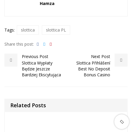
Hamza
Tags:
slottica
slottica PL
Share this post:
Previous Post
Next Post
Slottica Wypłaty
Slottica Přihlášení
Będzie Jeszcze
Best No Deposit
Bardziej Ekscytująca
Bonus Casino
Related Posts