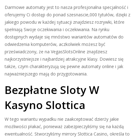
Darmowe automaty jest to nasza profesjonalna specjalność i
oferujemy Ci dostęp do ponad szesnascie,000 tytułów, dzięki z
jakiego powodu w każdej sytuacji znajdziesz rozrywki, które
spełniają Swoje oczekiwania i oczekiwania. Na rynku
dostępnych wydaje się mnóstwo wariantów automatów do
odwiedzenia komputerów, aczkolwiek możesz być
przeświadczony, że na VegasSlotsOnline znajdziesz
najkorzystniejsze i najbardziej atrakcyjne klasy. Dowiesz się
także, czym charakteryzują się pewne automaty online i jak
najważniejszego mają do przygotowania.
Bezpłatne Sloty W
Kasyno Slottica
W tego wariantu wypadku nie zaakceptować dzierży jakie
możliwości płakać, ponieważ zabezpieczyliśmy się na każdą
ewentualność. Stworzyliśmy mirrory Slottica Casino, określa to