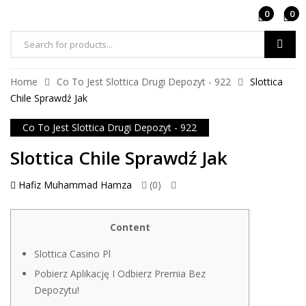
0
0
Home
Co To Jest Slottica Drugi Depozyt - 922
Slottica
Chile Sprawdź Jak
Co To Jest Slottica Drugi Depozyt - 922
Slottica Chile Sprawdź Jak
Hafiz Muhammad Hamza
(0)
Content
Slottica Casino Pl
Pobierz Aplikację I Odbierz Premia Bez
Depozytu!