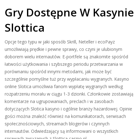
Gry Dostępne W Kasynie
Slottica
Opcje tego typu w jaki sposób Skrill, Neteller i ecoPayz
umożliwiają prędkie i pewne sprawy, co czyni je ulubionym
doborem wielu internautów. E-portfele są znakomite spośród
łatwości użytkowania i szybszego periodu przetwarzania w
porównaniu spośród innymi metodami, jak może być
szczególnie pomyślne tuż przy wypłacaniu wygranych. Kasyno
online Slotica umożliwia fanom wypłatę wygranych według
rozpatrzeniu morału w ciągu 1-3 dzionki. Członkowie zostawiają
komentarze na ugrupowaniach, preclach i w zasobach
dotyczących Slotica kasyno i ogólnie branży hazardowej. Opinie
gości można znaleźć również na komunikatorach, serwisach
społecznościowych, streamach blogerów i czynnych
internautów. Odwiedzający są informowani o wszystkich
sprawach związanych z Slottica casino pl.