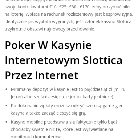
swoje konto kwotami €10, €25, €60 i €170, żeby otrzymać bilet
na loterię. Wpłata na rachunek rozliczeniowy jest bezprowizyjna,
identycznie jak wypłata wygranych, jeśli członek kasyno Slottica
trzykrotnie obstawi najnowszy przechowanie.
Poker W Kasynie
Internetowym Slottica
Przez Internet
Minimalny depozyt w kasynie jest to pięćdziesiąt zł (m. in.
Jeton) albo sześcdziesięciu zł (m. in. karty płatnicze).
Po dokonaniu wpłaty możesz odkryć szeroką gamę gier
kasyna a także zacząć cieszyć się grą.
Kasyno mobilne przedstawia się faktycznie tyklo bądź
chociażby świetnie niż te, które jest wyświetlane na
monitorach komputerów.