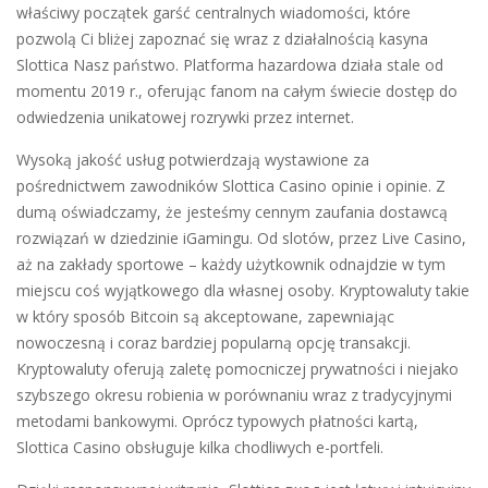
właściwy początek garść centralnych wiadomości, które
pozwolą Ci bliżej zapoznać się wraz z działalnością kasyna
Slottica Nasz państwo. Platforma hazardowa działa stale od
momentu 2019 r., oferując fanom na całym świecie dostęp do
odwiedzenia unikatowej rozrywki przez internet.
Wysoką jakość usług potwierdzają wystawione za
pośrednictwem zawodników Slottica Casino opinie i opinie. Z
dumą oświadczamy, że jesteśmy cennym zaufania dostawcą
rozwiązań w dziedzinie iGamingu. Od slotów, przez Live Casino,
aż na zakłady sportowe – każdy użytkownik odnajdzie w tym
miejscu coś wyjątkowego dla własnej osoby. Kryptowaluty takie
w który sposób Bitcoin są akceptowane, zapewniając
nowoczesną i coraz bardziej popularną opcję transakcji.
Kryptowaluty oferują zaletę pomocniczej prywatności i niejako
szybszego okresu robienia w porównaniu wraz z tradycyjnymi
metodami bankowymi. Oprócz typowych płatności kartą,
Slottica Casino obsługuje kilka chodliwych e-portfeli.