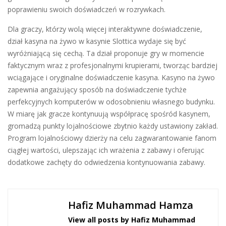
poprawieniu swoich doświadczeń w rozrywkach.
Dla graczy, którzy wolą więcej interaktywne doświadczenie,
dział kasyna na żywo w kasynie Slottica wydaje się być
wyróżniającą się cechą. Ta dział proponuje gry w momencie
faktycznym wraz z profesjonalnymi krupierami, tworząc bardziej
wciągające i oryginalne doświadczenie kasyna. Kasyno na żywo
zapewnia angażujący sposób na doświadczenie tychże
perfekcyjnych komputerów w odosobnieniu własnego budynku.
W miarę jak gracze kontynuują współpracę spośród kasynem,
gromadzą punkty lojalnościowe zbytnio każdy ustawiony zakład.
Program lojalnościowy dzierży na celu zagwarantowanie fanom
ciągłej wartości, ulepszając ich wrażenia z zabawy i oferując
dodatkowe zachęty do odwiedzenia kontynuowania zabawy.
Hafiz Muhammad Hamza
View all posts by Hafiz Muhammad