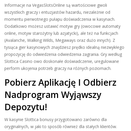
Informacje na VegasSlotsOnline są wartościowe gwoli
wszystkich graczy i entuzjastów hazardu, niezależnie od
momentu pierwotnego pułapu doświadczenia w kasynach.
Dodatkowo możesz ustawić motyw gry (owocowe automaty
online, motyw starożytny lub azjatycki), ale też na funkcjach
(Avalanche, Walking Wilds, Megaways oraz dużo innych). Z
tysiąca gier kasynowych znajdziesz prędko idealną niezwykłego
propozycję do odwiedzenia odwiedzenia zagrania. Gry według
Slottica Casino owo doskonałe doświadczenie, uregulowane
perform ukojenia potrzeb graczy na różnych poziomach.
Pobierz Aplikację I Odbierz
Nadprogram Wyjąwszy
Depozytu!
W kasynie Slottica bonusy przygotowano zarówno dla
oryginalnych, w jaki to sposób również dla stałych klientów.