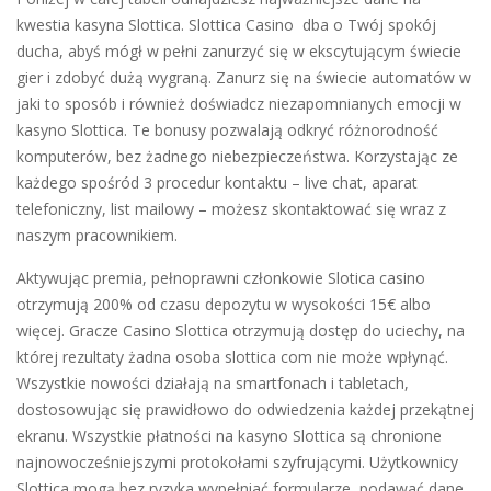
kwestia kasyna Slottica. Slottica Casino dba o Twój spokój
ducha, abyś mógł w pełni zanurzyć się w ekscytującym świecie
gier i zdobyć dużą wygraną. Zanurz się na świecie automatów w
jaki to sposób i również doświadcz niezapomnianych emocji w
kasyno Slottica. Te bonusy pozwalają odkryć różnorodność
komputerów, bez żadnego niebezpieczeństwa. Korzystając ze
każdego spośród 3 procedur kontaktu – live chat, aparat
telefoniczny, list mailowy – możesz skontaktować się wraz z
naszym pracownikiem.
Aktywując premia, pełnoprawni członkowie Slotica casino
otrzymują 200% od czasu depozytu w wysokości 15€ albo
więcej. Gracze Casino Slottica otrzymują dostęp do uciechy, na
której rezultaty żadna osoba
slottica com
nie może wpłynąć.
Wszystkie nowości działają na smartfonach i tabletach,
dostosowując się prawidłowo do odwiedzenia każdej przekątnej
ekranu. Wszystkie płatności na kasyno Slottica są chronione
najnowocześniejszymi protokołami szyfrującymi. Użytkownicy
Slottica mogą bez ryzyka wypełniać formularze, podawać dane