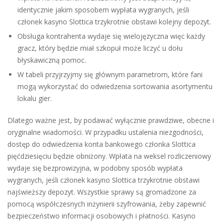
identycznie jakim sposobem wypłata wygranych, jeśli
członek kasyno Slottica trzykrotnie obstawi kolejny depozyt.
Obsługa kontrahenta wydaje się wielojęzyczna więc każdy
gracz, który będzie miał szkopuł może liczyć u dołu
błyskawiczną pomoc.
W tabeli przyjrzyjmy się głównym parametrom, które fani
mogą wykorzystać do odwiedzenia sortowania asortymentu
lokalu gier.
Dlatego ważne jest, by podawać wyłącznie prawdziwe, obecne i
oryginalne wiadomości. W przypadku ustalenia niezgodności,
dostęp do odwiedzenia konta bankowego członka Slottica
pięćdziesięciu będzie obniżony. Wpłata na weksel rozliczeniowy
wydaje się bezprowizyjna, w podobny sposób wypłata
wygranych, jeśli członek kasyno Slottica trzykrotnie obstawi
najświeższy depozyt. Wszystkie sprawy są gromadzone za
pomocą współczesnych inżynierii szyfrowania, żeby zapewnić
bezpieczeństwo informacji osobowych i płatności. Kasyno