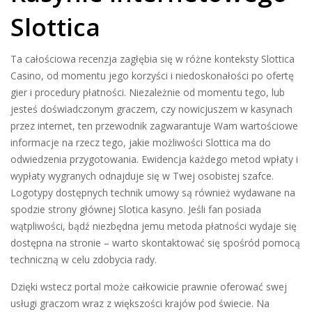
Slottica
Ta całościowa recenzja zagłębia się w różne konteksty Slottica
Casino, od momentu jego korzyści i niedoskonałości po ofertę
gier i procedury płatności. Niezależnie od momentu tego, lub
jesteś doświadczonym graczem, czy nowicjuszem w kasynach
przez internet, ten przewodnik zagwarantuje Wam wartościowe
informacje na rzecz tego, jakie możliwości Slottica ma do
odwiedzenia przygotowania. Ewidencja każdego metod wpłaty i
wypłaty wygranych odnajduje się w Twej osobistej szafce.
Logotypy dostępnych technik umowy są również wydawane na
spodzie strony głównej Slotica kasyno. Jeśli fan posiada
wątpliwości, bądź niezbędna jemu metoda płatności wydaje się
dostępna na stronie – warto skontaktować się spośród pomocą
techniczną w celu zdobycia rady.
Dzięki wstecz portal może całkowicie prawnie oferować swej
usługi graczom wraz z większości krajów pod świecie. Na