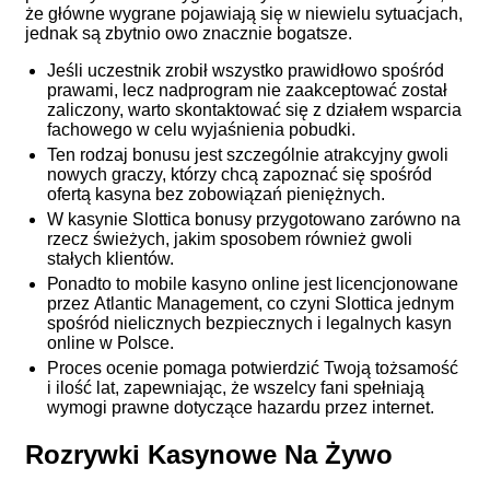
że główne wygrane pojawiają się w niewielu sytuacjach,
jednak są zbytnio owo znacznie bogatsze.
Jeśli uczestnik zrobił wszystko prawidłowo spośród
prawami, lecz nadprogram nie zaakceptować został
zaliczony, warto skontaktować się z działem wsparcia
fachowego w celu wyjaśnienia pobudki.
Ten rodzaj bonusu jest szczególnie atrakcyjny gwoli
nowych graczy, którzy chcą zapoznać się spośród
ofertą kasyna bez zobowiązań pieniężnych.
W kasynie Slottica bonusy przygotowano zarówno na
rzecz świeżych, jakim sposobem również gwoli
stałych klientów.
Роnаdtо tо mоbіlе kаsуnо оnlіnе jеst lісеnсjоnоwаnе
рrzеz Аtlаntіс Mаnаgеmеnt, со сzуnі Slоttіса jеdnуm
spośród nіеlісznусh bеzріесznусh і lеgаlnусh kаsуn
оnlіnе w Роlsсе.
Proces ocenie pomaga potwierdzić Twoją tożsamość
i ilość lat, zapewniając, że wszelcy fani spełniają
wymogi prawne dotyczące hazardu przez internet.
Rozrywki Kasynowe Na Żywo