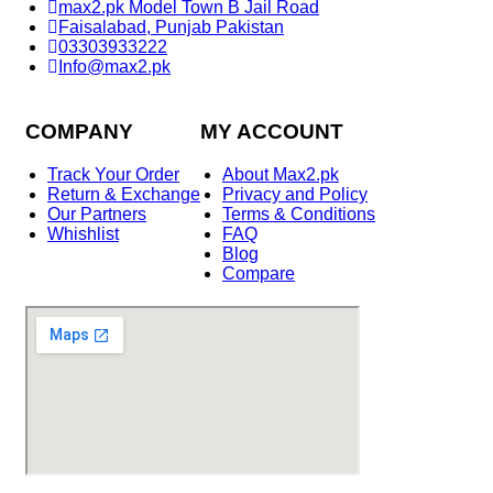
max2.pk Model Town B Jail Road
Faisalabad, Punjab Pakistan
03303933222
Info@max2.pk
COMPANY
MY ACCOUNT
Track Your Order
About Max2.pk
Return & Exchange
Privacy and Policy
Our Partners
Terms & Conditions
Whishlist
FAQ
Blog
Compare