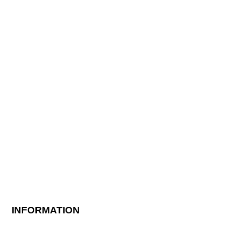
INFORMATION