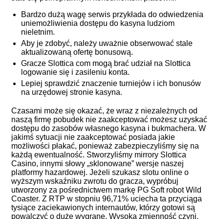
Bardzo dużą wagę serwis przykłada do odwiedzenia
uniemożliwienia dostępu do kasyna ludziom
nieletnim.
Aby je zdobyć, należy uważnie obserwować stale
aktualizowaną ofertę bonusową.
Gracze Slottica com mogą brać udział na Slottica
logowanie się i zasileniu konta.
Lepiej sprawdzić znaczenie turniejów i ich bonusów
na urzędowej stronie kasyna.
Czasami może się okazać, że wraz z niezależnych od
naszą firmę pobudek nie zaakceptować możesz uzyskać
dostępu do zasobów własnego kasyna i bukmachera. W
jakimś sytuacji nie zaakceptować posiada jakie
możliwości płakać, ponieważ zabezpieczyliśmy się na
każdą ewentualność. Stworzyliśmy mirrory Slottica
Casino, innymi słowy „sklonowane” wersje naszej
platformy hazardowej. Jeżeli szukasz slotu online o
wyższym wskaźniku zwrotu do gracza, wypróbuj
utworzony za pośrednictwem markę PG Soft robot Wild
Coaster. Z RTP w stopniu 96,71% uciecha ta przyciąga
tysiące zaciekawionych internautów, którzy gotowi są
powalczyć o duże wygrane. Wysoka zmienność czyni,