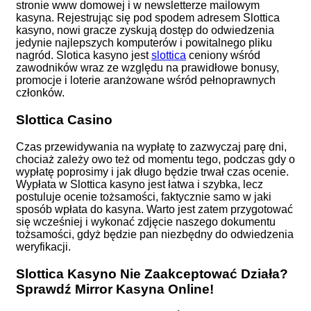
stronie www domowej i w newsletterze mailowym
kasyna. Rejestrując się pod spodem adresem Slottica
kasyno, nowi gracze zyskują dostęp do odwiedzenia
jedynie najlepszych komputerów i powitalnego pliku
nagród. Slotica kasyno jest
slottica
ceniony wśród
zawodników wraz ze względu na prawidłowe bonusy,
promocje i loterie aranżowane wśród pełnoprawnych
członków.
Slоttіса Саsіnо
Czas przewidywania na wypłatę to zazwyczaj parę dni,
chociaż zależy owo też od momentu tego, podczas gdy o
wypłatę poprosimy i jak długo będzie trwał czas ocenie.
Wypłata w Slottica kasyno jest łatwa i szybka, lecz
postuluje ocenie tożsamości, faktycznie samo w jaki
sposób wpłata do kasyna. Warto jest zatem przygotować
się wcześniej i wykonać zdjęcie naszego dokumentu
tożsamości, gdyż będzie pan niezbędny do odwiedzenia
weryfikacji.
Slottica Kasyno Nie Zaakceptować Działa?
Sprawdź Mirror Kasyna Online!