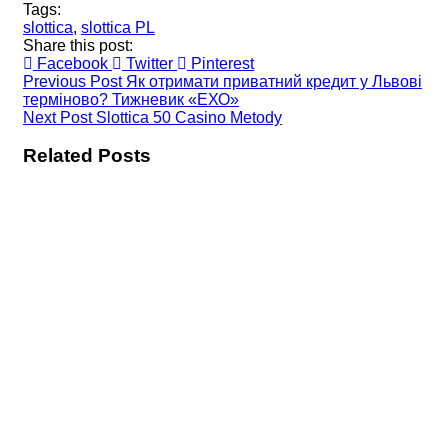
Tags:
slottica
,
slottica PL
Share this post:
Facebook
Twitter
Pinterest
Previous Post
Як отримати приватний кредит у Львові
терміново? Тижневик «ЕХО»
Next Post
Slottica 50 Casino Metody
Related Posts