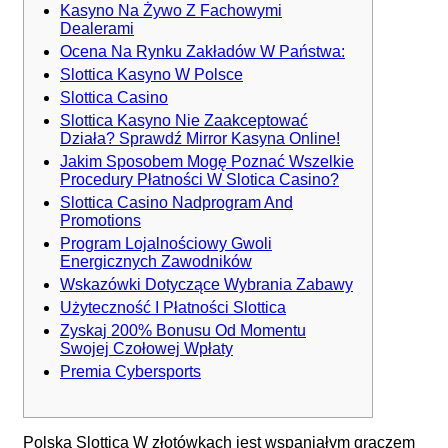
Kasyno Na Żywo Z Fachowymi
Dealerami
Ocena Na Rynku Zakładów W Państwa:
Slottica Kasyno W Polsce
Slоttіса Саsіnо
Slottica Kasyno Nie Zaakceptować
Działa? Sprawdź Mirror Kasyna Online!
Jakim Sposobem Mogę Poznać Wszelkie
Procedury Płatności W Slotica Casino?
Slottica Casino Nadprogram And
Promotions
Program Lojalnościowy Gwoli
Energicznych Zawodników
Wskazówki Dotyczące Wybrania Zabawy
Użyteczność I Płatności Slottica
Zyskaj 200% Bonusu Od Momentu
Swojej Czołowej Wpłaty
Premia Cybersports
Polska Slottica W złotówkach jest wspaniałym graczem