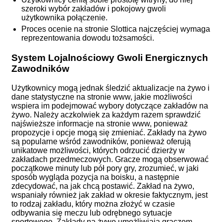
szeroki wybór zakładów i pokojowy gwoli
użytkownika połączenie.
Proces ocenie na stronie Slottica najczęściej wymaga
reprezentowania dowodu tożsamości.
System Lojalnościowy Gwoli Energicznych
Zawodników
Użytkownicy mogą jednak śledzić aktualizacje na żywo i
dane statystyczne na stronie www, jakie możliwości
wspiera im podejmować wybory dotyczące zakładów na
żywo. Należy aczkolwiek za każdym razem sprawdzić
najświeższe informacje na stronie www, ponieważ
propozycje i opcje mogą się zmieniać. Zakłady na żywo
są popularne wśród zawodników, ponieważ oferują
unikatowe możliwości, których odrzucić dzierży w
zakładach przedmeczowych. Gracze mogą obserwować
początkowe minuty lub pół pory gry, zrozumieć, w jaki
sposób wygląda pozycja na boisku, a następnie
zdecydować, na jak chcą postawić. Zakład na żywo,
wspaniały również jak zakład w okresie faktycznym, jest
to rodzaj zakładu, który można złożyć w czasie
odbywania się meczu lub odrębnego sytuacje
sportowego. Zakłady na żywo umożliwiają graczom