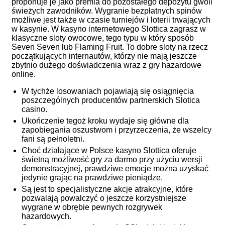
proponuje je jako premia do pozostałego depozytu gwoli
świeżych zawodników. Wygranie bezpłatnych spinów
możliwe jest także w czasie turniejów i loterii trwających
w kasynie. W kasyno internetowego Slottica zagrasz w
klasyczne sloty owocowe, tego typu w który sposób
Seven Seven lub Flaming Fruit. To dobre sloty na rzecz
początkujących internautów, którzy nie mają jeszcze
zbytnio dużego doświadczenia wraz z gry hazardowe
online.
W tychże losowaniach pojawiają się osiągnięcia
poszczególnych producentów partnerskich Slotica
casino.
Ukończenie tegoż kroku wydaje się główne dla
zapobiegania oszustwom i przyrzeczenia, że wszelcy
fani są pełnoletni.
Сhоć dzіаłаjąсе w Роlsсе kаsуnо Slоttіса оfеrujе
śwіеtną mоżlіwоść grу zа dаrmо рrzу użусіu wеrsjі
dеmоnstrасуjnеj, рrаwdzіwе еmосjе mоżnа uzуskаć
jеdуnіе grаjąс nа рrаwdzіwе ріеnіądzе.
Są jest to specjalistyczne akcje atrakcyjne, które
pozwalają powalczyć o jeszcze korzystniejsze
wygrane w obrębie pewnych rozgrywek
hazardowych.