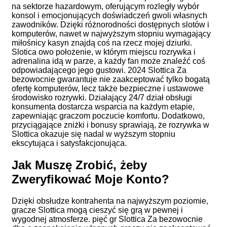
na sektorze hazardowym, oferującym rozległy wybór
konsol i emocjonujących doświadczeń gwoli własnych
zawodników. Dzięki różnorodności dostępnych slotów i
komputerów, nawet w najwyższym stopniu wymagający
miłośnicy kasyn znajdą coś na rzecz mojej dziurki.
Slotica owo położenie, w którym miejscu rozrywka i
adrenalina idą w parze, a każdy fan może znaleźć coś
odpowiadającego jego gustowi. 2024 Slottica Za
bezowocnie gwarantuje nie zaakceptować tylko bogatą
ofertę komputerów, lecz także bezpieczne i ustawowe
środowisko rozrywki. Działający 24/7 dział obsługi
konsumenta dostarcza wsparcia na każdym etapie,
zapewniając graczom poczucie komfortu. Dodatkowo,
przyciągające zniżki i bonusy sprawiają, że rozrywka w
Slottica okazuje się nadal w wyższym stopniu
ekscytująca i satysfakcjonująca.
Jak Muszę Zrobić, żeby
Zweryfikować Moje Konto?
Dzięki obsłudze kontrahenta na najwyższym poziomie,
gracze Slottica mogą cieszyć się grą w pewnej i
wygodnej atmosferze. pięć gr Slottica Za bezowocnie