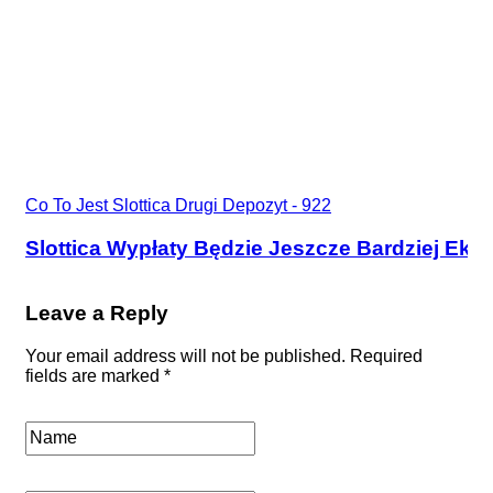
Co To Jest Slottica Drugi Depozyt - 922
Slottica Wypłaty Będzie Jeszcze Bardziej Eks
Leave a Reply
Your email address will not be published.
Required
fields are marked
*