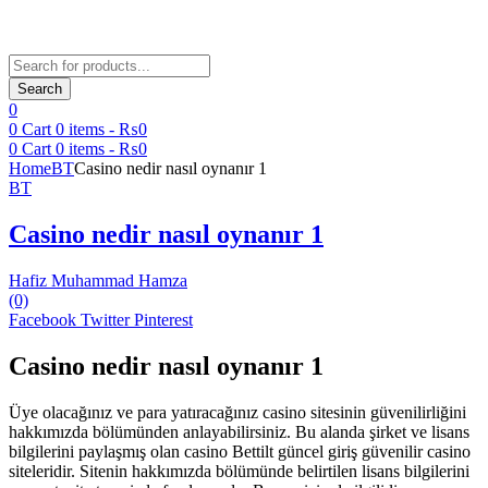
Products
search
Search
0
0
Cart
0
items -
₨
0
0
Cart
0
items -
₨
0
Home
BT
Casino nedir nasıl oynanır 1
BT
Casino nedir nasıl oynanır 1
Hafiz Muhammad Hamza
(0)
Facebook
Twitter
Pinterest
Casino nedir nasıl oynanır 1
Üye olacağınız ve para yatıracağınız casino sitesinin güvenilirliğini
hakkımızda bölümünden anlayabilirsiniz. Bu alanda şirket ve lisans
bilgilerini paylaşmış olan casino
Bettilt güncel giriş
güvenilir casino
siteleridir. Sitenin hakkımızda bölümünde belirtilen lisans bilgilerini