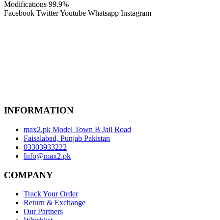
Modifications
99.9%
Facebook
Twitter
Youtube
Whatsapp
Instagram
INFORMATION
max2.pk Model Town B Jail Road
Faisalabad, Punjab Pakistan
03303933222
Info@max2.pk
COMPANY
Track Your Order
Return & Exchange
Our Partners