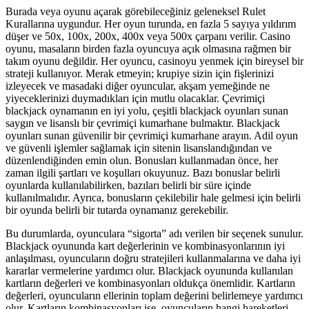
Burada veya oyunu açarak görebileceğiniz geleneksel Rulet
Kurallarına uygundur. Her oyun turunda, en fazla 5 sayıya yıldırım
düşer ve 50x, 100x, 200x, 400x veya 500x çarpanı verilir. Casino
oyunu, masaların birden fazla oyuncuya açık olmasına rağmen bir
takım oyunu değildir. Her oyuncu, casinoyu yenmek için bireysel bir
strateji kullanıyor. Merak etmeyin; krupiye sizin için fişlerinizi
izleyecek ve masadaki diğer oyuncular, akşam yemeğinde ne
yiyeceklerinizi duymadıkları için mutlu olacaklar. Çevrimiçi
blackjack oynamanın en iyi yolu, çeşitli blackjack oyunları sunan
saygın ve lisanslı bir çevrimiçi kumarhane bulmaktır. Blackjack
oyunları sunan güvenilir bir çevrimiçi kumarhane arayın. Adil oyun
ve güvenli işlemler sağlamak için sitenin lisanslandığından ve
düzenlendiğinden emin olun. Bonusları kullanmadan önce, her
zaman ilgili şartları ve koşulları okuyunuz. Bazı bonuslar belirli
oyunlarda kullanılabilirken, bazıları belirli bir süre içinde
kullanılmalıdır. Ayrıca, bonusların çekilebilir hale gelmesi için belirli
bir oyunda belirli bir tutarda oynamanız gerekebilir.
Bu durumlarda, oyunculara “sigorta” adı verilen bir seçenek sunulur.
Blackjack oyununda kart değerlerinin ve kombinasyonlarının iyi
anlaşılması, oyuncuların doğru stratejileri kullanmalarına ve daha iyi
kararlar vermelerine yardımcı olur. Blackjack oyununda kullanılan
kartların değerleri ve kombinasyonları oldukça önemlidir. Kartların
değerleri, oyuncuların ellerinin toplam değerini belirlemeye yardımcı
olur. Kartların kombinasyonları ise, oyuncuların hangi hareketleri