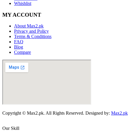
Whishlist
MY ACCOUNT
About Max2.pk
Privacy and Policy
Terms & Conditions
FAQ
Blog
Compare
Copyright © Max2.pk. All Rights Reserved. Designed by:
Max2.pk
Our Skill