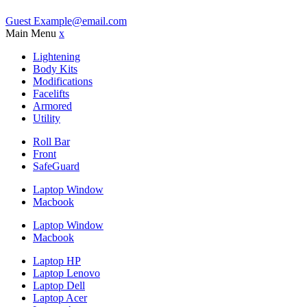
Guest
Example@email.com
Main Menu
x
Lightening
Body Kits
Modifications
Facelifts
Armored
Utility
Roll Bar
Front
SafeGuard
Laptop Window
Macbook
Laptop Window
Macbook
Laptop HP
Laptop Lenovo
Laptop Dell
Laptop Acer