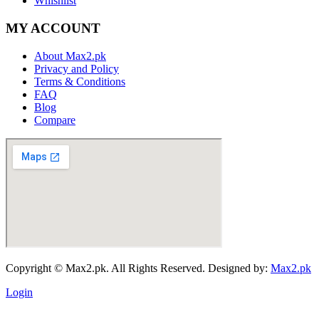
Whishlist
MY ACCOUNT
About Max2.pk
Privacy and Policy
Terms & Conditions
FAQ
Blog
Compare
Copyright © Max2.pk. All Rights Reserved. Designed by:
Max2.pk
Login