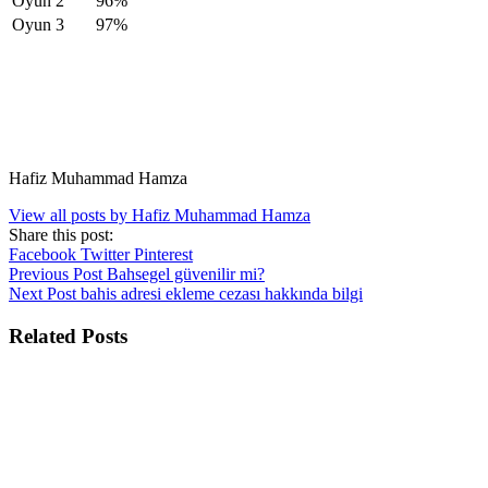
Oyun 2
96%
Oyun 3
97%
Hafiz Muhammad Hamza
View all posts by Hafiz Muhammad Hamza
Share this post:
Facebook
Twitter
Pinterest
Previous Post
Bahsegel güvenilir mi?
Next Post
bahis adresi ekleme cezası hakkında bilgi
Related Posts