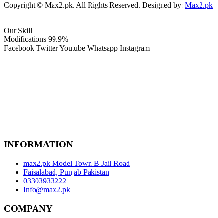
Copyright © Max2.pk. All Rights Reserved. Designed by:
Max2.pk
Our Skill
Modifications
99.9%
Facebook
Twitter
Youtube
Whatsapp
Instagram
INFORMATION
max2.pk Model Town B Jail Road
Faisalabad, Punjab Pakistan
03303933222
Info@max2.pk
COMPANY