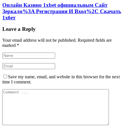
Онлайн Казино 1xbet официальным Сайт
Зеркало%3A Регистрация И Вход%2C Скачать
1хбет
Leave a Reply
Your email address will not be published.
Required fields are
marked
*
Save my name, email, and website in this browser for the next
time I comment.