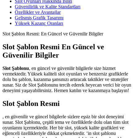
Slot Oyunları Hakkında Bilgi
Güvenilirlik ve Kalite Standartları
Özellikler ve Avantajlar
Gelişmiş Grafik Tasarımı
Yüksek Kazanç Oranları
Slot Şablon Resmi: En Güncel ve Güvenilir Bilgiler
Slot Şablon Resmi En Güncel ve
Güvenilir Bilgiler
Slot Şablonu
, en güncel
ve güvenilir bilgilerle size hizmet
vermektedir. Yüksek kaliteli slot oyunları ve benzersiz grafiklerle
dolu bu şablon, kazanma şansınızı artıracak taktikler ve stratejiler
sunar. Siz de Slot Şablonunu tercih ederek heyecan verici bir oyun
deneyimi yaşayabilirsiniz. Hemen katılın ve kazanmaya başlayın!
Slot Şablon Resmi
, en güvenilir ve güncel bilgilerle sizlere eşsiz bir slot deneyimi
sunar. Slot Şablonu, çeşitli tema ve özelliklerle dolu olan tüm slot
oyunlarını içermektedir. Her bir slot, yüksek kalite grafikleri ve
eğlenceli özellikleriyle dikkat çekmektedir. ‘in slot şablonu