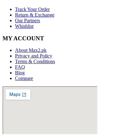
Track Your Order
Return & Exchange
Our Partners
Whishlist
MY ACCOUNT
About Max2.pk
Privacy and Policy
Terms & Conditions
FAQ
Blog
Compare