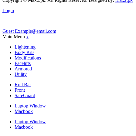
Copyright © Max2.pk. All Rights Reserved. Designed by:
Max2.pk
Login
Guest
Example@email.com
Main Menu
x
Lightening
Body Kits
Modifications
Facelifts
Armored
Utility
Roll Bar
Front
SafeGuard
Laptop Window
Macbook
Laptop Window
Macbook