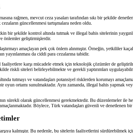
i
olmasına rağmen, mevcut ceza yasaları tarafından sıkı bir şekilde denet
ik cezaların güncellenmesi tartışmalara neden oldu.
tkin bir şekilde kontrol altında tutmak ve illegal bahis sitelerinin yayg
e önlemler geliştirmişlerdir.
laştırmayı amaçlayan pek çok önlem alınmıştır. Örneğin, yetkililer kaçak
nın yayınlanması da ciddi para cezalarına tabidir.
al faaliyetlere karşı mücadele etmek için teknolojik çözümler de geliştiril
kilde riskli siteleri belirleyebilmekte ve gerekli yaptırımları uygulayabil
nda tutmayı ve vatandaşları potansiyel risklerden korumayı amaçlamaktad
i bir oyun ortamı sunulmaktadır. Aynı zamanda, illegal bahis yapmak vey
nın sürekli olarak güncellenmesi gerekmektedir. Bu düzenlemeler ile hem 
k amaçlanmaktadır. Böylece, Türk vatandaşları güvenli ve denetlenen bir
etimler
arşıya kalmıştır. Bu nedenle, bu sitelerin faaliyetlerini sürdürebilmek i