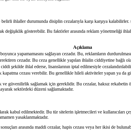
lirli ihlaller durumunda disiplin cezalarıyla karşı karşıya kalabilirler. s
ak değişiklik gösterebilir. Bu faktörler arasında reklam yönetmeliği ihlaller
Açıklama
süre boyunca yapamamasını sağlayan cezadır. Bu, reklamların durdurulması
erektiren cezadır. Bu ceza genellikle yapılan ihlalin ciddiyetine bağlı ol
 ciddi şekilde ihlal ederse, lisanslarının iptal edilmesiyle cezalandırılabil
ak kapatma cezası verebilir. Bu genellikle hileli aktiviteler yapan ya da 
ük ve güvenilirlik sağlamak için gereklidir. Bu cezalar, haksız rekabeti
ılayarak sektördeki düzeni sağlamaktadır.
larak kabul edilmektedir. Bu tür sitelerin işletmecileri ve kullanıcıları çeş
a tamamen yasaklanmaktadır.
nuçları arasında maddi cezalar, hapis cezası veya her ikisi de bulunabili