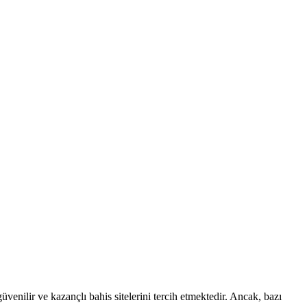
venilir ve kazançlı bahis sitelerini tercih etmektedir. Ancak, bazı