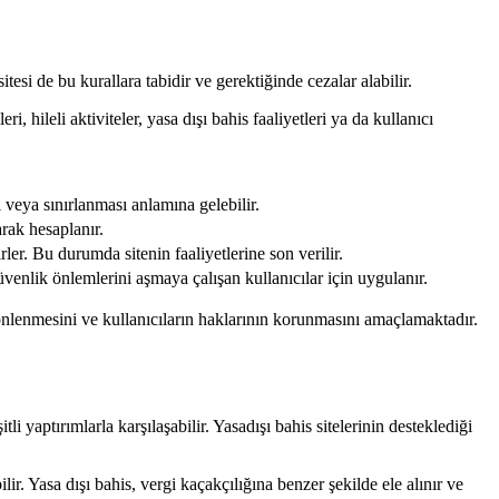
itesi de bu kurallara tabidir ve gerektiğinde cezalar alabilir.
i, hileli aktiviteler, yasa dışı bahis faaliyetleri ya da kullanıcı
 veya sınırlanması anlamına gelebilir.
arak hesaplanır.
irler. Bu durumda sitenin faaliyetlerine son verilir.
güvenlik önlemlerini aşmaya çalışan kullanıcılar için uygulanır.
n önlenmesini ve kullanıcıların haklarının korunmasını amaçlamaktadır.
itli yaptırımlarla karşılaşabilir. Yasadışı bahis sitelerinin desteklediği
r. Yasa dışı bahis, vergi kaçakçılığına benzer şekilde ele alınır ve