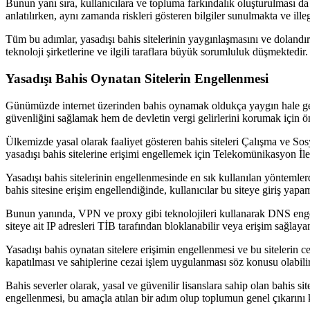
Bunun yanı sıra, kullanıcılara ve topluma farkındalık oluşturulması da 
anlatılırken, aynı zamanda riskleri gösteren bilgiler sunulmakta ve il
Tüm bu adımlar, yasadışı bahis sitelerinin yaygınlaşmasını ve dolandır
teknoloji şirketlerine ve ilgili taraflara büyük sorumluluk düşmektedir.
Yasadışı Bahis Oynatan Sitelerin Engellenmesi
Günümüzde internet üzerinden bahis oynamak oldukça yaygın hale gelmiş
güvenliğini sağlamak hem de devletin vergi gelirlerini korumak için ö
Ülkemizde yasal olarak faaliyet gösteren bahis siteleri Çalışma ve So
yasadışı bahis sitelerine erişimi engellemek için Telekomünikasyon İl
Yasadışı bahis sitelerinin engellenmesinde en sık kullanılan yöntemle
bahis sitesine erişim engellendiğinde, kullanıcılar bu siteye giriş 
Bunun yanında, VPN ve proxy gibi teknolojileri kullanarak DNS engelle
siteye ait IP adresleri TİB tarafından bloklanabilir veya erişim sağlayan
Yasadışı bahis oynatan sitelere erişimin engellenmesi ve bu sitelerin c
kapatılması ve sahiplerine cezai işlem uygulanması söz konusu olabilir
Bahis severler olarak, yasal ve güvenilir lisanslara sahip olan bahis s
engellenmesi, bu amaçla atılan bir adım olup toplumun genel çıkarını