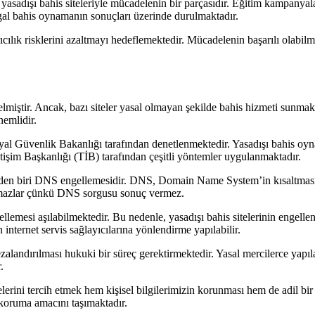
yasadışı bahis siteleriyle mücadelenin bir parçasıdır. Eğitim kampanyaları
legal bahis oynamanın sonuçları üzerinde durulmaktadır.
ıcılık risklerini azaltmayı hedeflemektedir. Mücadelenin başarılı olabil
tir. Ancak, bazı siteler yasal olmayan şekilde bahis hizmeti sunmaktad
nemlidir.
syal Güvenlik Bakanlığı tarafından denetlenmektedir. Yasadışı bahis oyn
etişim Başkanlığı (TİB) tarafından çeşitli yöntemler uygulanmaktadır.
rden biri DNS engellemesidir. DNS, Domain Name System’in kısaltmasıdır 
yapamazlar çünkü DNS sorgusu sonuç vermez.
mesi aşılabilmektedir. Bu nedenle, yasadışı bahis sitelerinin engellen
 internet servis sağlayıcılarına yönlendirme yapılabilir.
ezalandırılması hukuki bir süreç gerektirmektedir. Yasal mercilerce yapıl
.
itelerini tercih etmek hem kişisel bilgilerimizin korunması hem de adil bi
 koruma amacını taşımaktadır.