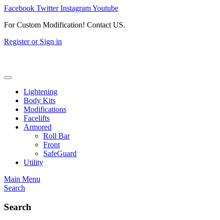
Facebook
Twitter
Instagram
Youtube
For Custom Modification! Contact US.
Register or Sign in
Lightening
Body Kits
Modifications
Facelifts
Armored
Roll Bar
Front
SafeGuard
Utility
Main Menu
Search
Search