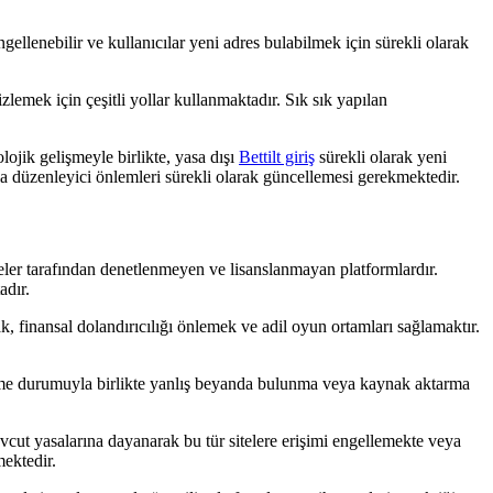
engellenebilir ve kullanıcılar yeni adres bulabilmek için sürekli olarak
 izlemek için çeşitli yollar kullanmaktadır. Sık sık yapılan
lojik gelişmeyle birlikte, yasa dışı
Bettilt giriş
sürekli olarak yeni
la düzenleyici önlemleri sürekli olarak güncellemesi gerekmektedir.
ler tarafından denetlenmeyen ve lisanslanmayan platformlardır.
adır.
, finansal dolandırıcılığı önlemek ve adil oyun ortamları sağlamaktır.
terme durumuyla birlikte yanlış beyanda bulunma veya kaynak aktarma
evcut yasalarına dayanarak bu tür sitelere erişimi engellemekte veya
mektedir.